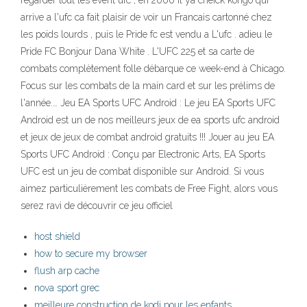
regarder tout les event ufc , en 2006 il ya cheick kongo qui
arrive a l'ufc ca fait plaisir de voir un Francais cartonné chez
les poids lourds , puis le Pride fc est vendu a L'ufc . adieu le
Pride FC Bonjour Dana White . L'UFC 225 et sa carte de
combats complètement folle débarque ce week-end à Chicago.
Focus sur les combats de la main card et sur les prélims de
l'année.… Jeu EA Sports UFC Android : Le jeu EA Sports UFC
Android est un de nos meilleurs jeux de ea sports ufc android
et jeux de jeux de combat android gratuits !!! Jouer au jeu EA
Sports UFC Android : Conçu par Electronic Arts, EA Sports
UFC est un jeu de combat disponible sur Android. Si vous
aimez particulièrement les combats de Free Fight, alors vous
serez ravi de découvrir ce jeu officiel
host shield
how to secure my browser
flush arp cache
nova sport grec
meilleure construction de kodi pour les enfants