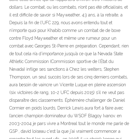
dollars. Le combat, ou les combats, n’ont pas été officialisés, et
il est difficile de savoir si Mayweather, 43 ans, à la retraite, a
Depuis la fin de l’UFC 229, nous avons entendu tout et
n’importe quoi pour Khabib comme un combat de de boxe
contre Floyd Mayweather et même une rumeur pour un
combat avec Georges St-Pierre en préparation. Cependant, rien
de tout cela n’a d’importance jusqu’à ce que la Nevada State
Athletic Commission (Commission sportive de l’État du
Nevada) inflige ses sanctions à Chez les welters, Stephen
Thompson, un seul succès lors de ses cinq derniers combats,
aura besoin de vaincre un Vicente Luque en pleine ascension
(six victoires de rang, 10-2 UFC depuis 2015) s’il ne veut pas
disparaître des classements. Éphémère challenger de Daniel
Cormier en poids lourds, Derrick Lewis aura fort à faire avec
l’ancien champion dominateur du WSOF Blagoy Ivanov. en
2003-2004 je pars vivre a Montreal tout le monde me parle de
GSP , david loiseau c'est la que j'ai vraiment commencer a