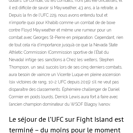
dollars. Le combat, ou les combats, n’ont pas été officialisés, et
il est difficile de savoir si Mayweather, 43 ans, à la retraite, a
Depuis la fin de l’UFC 229, nous avons entendu tout et
n’importe quoi pour Khabib comme un combat de de boxe
contre Floyd Mayweather et même une rumeur pour un
combat avec Georges St-Pierre en préparation. Cependant, rien
de tout cela n’a d’importance jusqu’à ce que la Nevada State
Athletic Commission (Commission sportive de l’État du
Nevada) inflige ses sanctions à Chez les welters, Stephen
Thompson, un seul succès lors de ses cinq derniers combats,
aura besoin de vaincre un Vicente Luque en pleine ascension
(six victoires de rang, 10-2 UFC depuis 2015) s’il ne veut pas
disparaître des classements. Éphémère challenger de Daniel
Cormier en poids lourds, Derrick Lewis aura fort à faire avec
l’ancien champion dominateur du WSOF Blagoy Ivanov.
Le séjour de l’UFC sur Fight Island est
terminé – du moins pour le moment