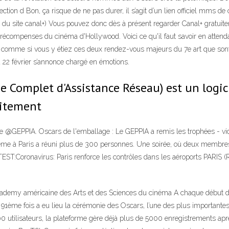
on d Bon, ça risque de ne pas durer, il s’agit d’un lien officiel mms de ca
t du site canal+) Vous pouvez donc dès à présent regarder Canal+ gratuite
de récompenses du cinéma d'Hollywood. Voici ce qu'il faut savoir en attend
re comme si vous y étiez ces deux rendez-vous majeurs du 7e art que sont
 22 février s’annonce chargé en émotions.
Complet d'Assistance Réseau) est un logiciel
faitement
 de @GEPPIA. Oscars de l'emballage : Le GEPPIA a remis les trophées - v
 8ème à Paris a réuni plus de 300 personnes. Une soirée, où deux membre
onavirus: Paris renforce les contrôles dans les aéroports PARIS (Reut
 Academy américaine des Arts et des Sciences du cinéma A chaque début d'
me fois a eu lieu la cérémonie des Oscars, l’une des plus importantes 
00 utilisateurs, la plateforme gère déjà plus de 5000 enregistrements 