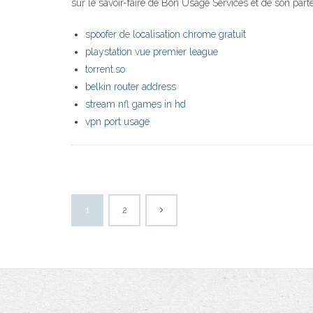
sur le savoir-faire de Bon Usage Services et de son parte
spoofer de localisation chrome gratuit
playstation vue premier league
torrent.so
belkin router address
stream nfl games in hd
vpn port usage
1
2