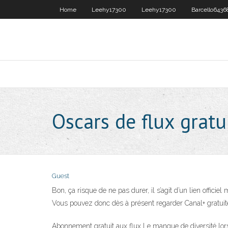
Home
Leehy17300
Leehy17300
Barcello6436
Oscars de flux gratu
Guest
Bon, ça risque de ne pas durer, il s’agit d’un lien officie
Vous pouvez donc dès à présent regarder Canal+ gratui
Abonnement gratuit aux flux Le manque de diversité lor