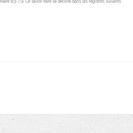
naire B3-TSI. Ce savoir-faire se décline dans les registres suivants :