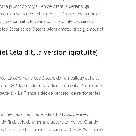
nalplus.fr donc y’a rien de pirate là dedans. (je
ment en vous rendant sur ce site. C'est dans la nuit de
ant de connaître les vainqueurs. Canal+ la chaîne du
 les César et les Oscars. Alors amateurs de glamour et
 Cela dit, la version (gratuite)
idéo. La cérémonie des Oscars de l'emballage qui a eu
s du GEPPIA ont été mis particulièrement à l'honneur en
ers) - La France a décidé vendredi de renforcer les
année, les cinéphiles et stars hollywoodiennes
de l’industrie du cinéma à travers le monde. Grande
après 6 mois de lancement. Le succès d’OSCARS s’appuie