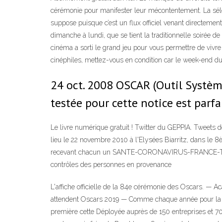
cérémonie pour manifester leur mécontentement. La sélecti
suppose puisque c’est un flux officiel venant directemen
dimanche à lundi, que se tient la traditionnelle soirée 
cinéma a sorti le grand jeu pour vous permettre de viv
cinéphiles, mettez-vous en condition car le week-end du
24 oct. 2008 OSCAR (Outil Système 
testée pour cette notice est par
Le livre numérique gratuit ! Twitter du GEPPIA. Tweets
lieu le 22 novembre 2010 à l'Elysées Biarritz, dans le
recevant chacun un SANTE-CORONAVIRUS-FRANCE-TEST:Cor
contrôles des personnes en provenance
L'affiche officielle de la 84e cérémonie des Oscars. —
attendent Oscars 2019 — Comme chaque année pour la 91è
première cette Déployée auprès de 150 entreprises et 7