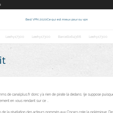
8
Best VPN 2020
Ce qui est mieux pour ou vpn
Leehy17300
Leehy17300
Barcello64368
Leehy17300
it
l mms de canalplus.fr donc y’a rien de pirate là dedans. (je suppose puisque
tement en vous rendant sur ce …
s de la révélation des acteurs nommés aux Oscars crée la polémique. De