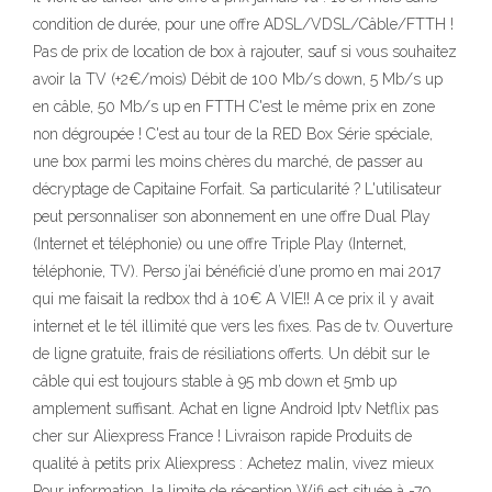
condition de durée, pour une offre ADSL/VDSL/Câble/FTTH !
Pas de prix de location de box à rajouter, sauf si vous souhaitez
avoir la TV (+2€/mois) Débit de 100 Mb/s down, 5 Mb/s up
en câble, 50 Mb/s up en FTTH C'est le même prix en zone
non dégroupée ! C'est au tour de la RED Box Série spéciale,
une box parmi les moins chères du marché, de passer au
décryptage de Capitaine Forfait. Sa particularité ? L'utilisateur
peut personnaliser son abonnement en une offre Dual Play
(Internet et téléphonie) ou une offre Triple Play (Internet,
téléphonie, TV). Perso j’ai bénéficié d’une promo en mai 2017
qui me faisait la redbox thd à 10€ A VIE!! A ce prix il y avait
internet et le tél illimité que vers les fixes. Pas de tv. Ouverture
de ligne gratuite, frais de résiliations offerts. Un débit sur le
câble qui est toujours stable à 95 mb down et 5mb up
amplement suffisant. Achat en ligne Android Iptv Netflix pas
cher sur Aliexpress France ! Livraison rapide Produits de
qualité à petits prix Aliexpress : Achetez malin, vivez mieux
Pour information, la limite de réception Wifi est située à -70